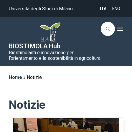
Università degli Studi di Milano
ITA
ENG
T
o
g
g
BIOSTIMOLA Hub
l
Biostimolanti e innovazione per
e
n
l’orientamento e la sostenibilità in agricoltura
a
v
i
g
Home
»
Notizie
a
t
i
o
n
Notizie