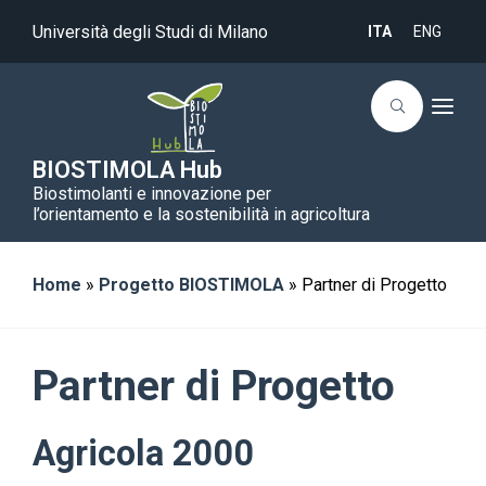
Università degli Studi di Milano
ITA
ENG
T
o
g
g
BIOSTIMOLA Hub
l
Biostimolanti e innovazione per
e
n
l’orientamento e la sostenibilità in agricoltura
a
v
i
g
Home
»
Progetto BIOSTIMOLA
»
Partner di Progetto
a
t
i
o
n
Partner di Progetto
Agricola 2000