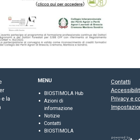
MENU
e
Contatti
er
Accessibili
BIOSTIMOLA Hub
 e la
Privacy e c
Azioni di
n
Impostazion
informazione
Notizie
Contatti
BIOSTIMOLA