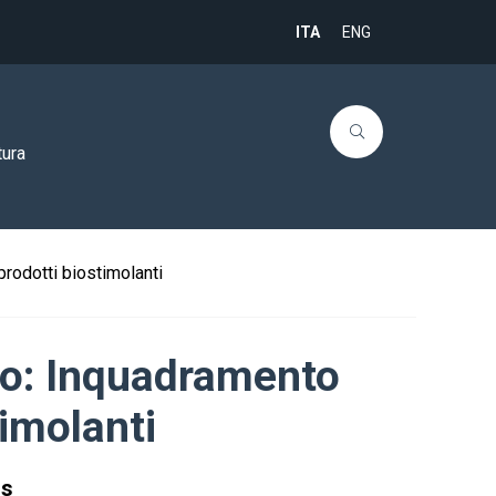
ITA
ENG
tura
prodotti biostimolanti
rio: Inquadramento
timolanti
gs