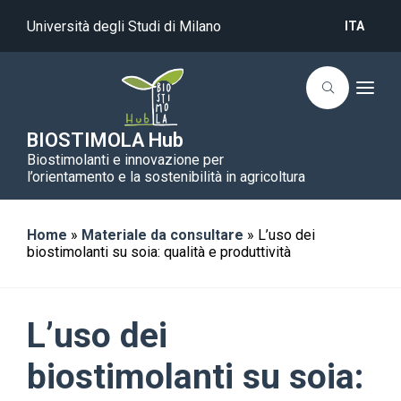
Università degli Studi di Milano
ITA
T
o
g
g
BIOSTIMOLA Hub
l
Biostimolanti e innovazione per
e
n
l’orientamento e la sostenibilità in agricoltura
a
v
i
g
Home
»
Materiale da consultare
»
L’uso dei
a
biostimolanti su soia: qualità e produttività
t
i
o
n
L’uso dei
biostimolanti su soia: