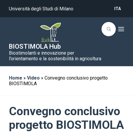
Università degli Studi di Milano
ITA
T
o
g
g
BIOSTIMOLA Hub
l
Biostimolanti e innovazione per
e
n
l’orientamento e la sostenibilità in agricoltura
a
v
i
g
Home
»
Video
»
Convegno conclusivo progetto
a
BIOSTIMOLA
t
i
o
n
Convegno conclusivo
progetto BIOSTIMOLA